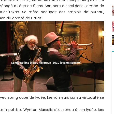
ménagé à l’âge de 9 ans. Son père a servi dans l’armée de
mentier texan. Sa mère occupait des emplois de bureau,
on du comté de Dallas.
vec son groupe de lycée. Les rumeurs sur sa virtuosité se
rompettiste Wynton Marsalis s’est rendu à son lycée, lors