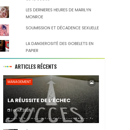
LES DERNIERES HEURES DE MARILYN
MONROE
SOUMISSION ET DÉCADENCE SEXUELLE
LA DANGEROSITÉ DES GOBELETS EN
PAPIER
ARTICLES RÉCENTS
MANAGEMENT
LA RÉUSSITE DE L’ÉCHEC
1 août 2026
Dans la haute sphère de la compétition, le
Partager :
fait de ne pas atteindre un objectif est un
signe d’incompétence et une source de