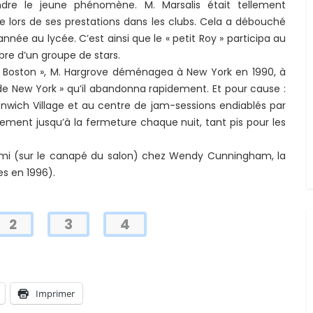
dre le jeune phénomène. M. Marsalis était tellement
dre lors de ses prestations dans les clubs. Cela a débouché
née au lycée. C’est ainsi que le « petit Roy » participa au
re d’un groupe de stars.
e Boston », M. Hargrove déménagea à New York en 1990, à
z de New York » qu’il abandonna rapidement. Et pour cause :
enwich Village et au centre de jam-sessions endiablés par
llement jusqu’à la fermeture chaque nuit, tant pis pour les
ormi (sur le canapé du salon) chez Wendy Cunningham, la
es en 1996).
2
3
4
Imprimer