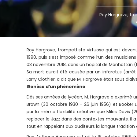
Roy Hargrove, tr
Roy Hargrove, trompettiste virtuose qui est dev
1990, puis s’est imposé comme l’un des musiciens 
03 novembre 2018, dans un hôpital de Manhattan (Ne
Sa mort aurait été causée par un infarctus (arrê
Larry Clothier, a dit que M. Hargrove était sous dial
Genèse d’un phénomène
Dès ses années de lycéen, M. Hargrove a exprimé une 
Brown (30 octobre 1930 – 26 juin 1956) et Booker L
par la même flexibilité créative que Miles Davis (
replacer le Jazz dans des contextes mouvants. Il a
tout en rappelant aux auditeurs la longue traditio
Roy Anthony Hargrove est né le 16 octobre 1969 à W