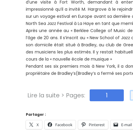
d’une visite à Fort Worth, demandant à enten
impressionné qu’il a invité M. Hargrove à le rejoin
sur un voyage estival en Europe avant sa dernière an
North Sea Jazz Festival à La Haye en tant que memb
Après une année au « Berklee College of Music d
l’âge de 20 ans. Il s’inscrit au « New School of Jaz
son domicile était situé à Bradley, au club de Gre
des musiciens les plus estimés. Il y restait habitue
cours de la « nouvelle école de musique »
Pendant ses six premiers mois à New York, il a d
propriétaire de Bradley’s(Bradley’s a fermé ses port
Lire la suite > Pages:
1
Partager :
X
Facebook
Pinterest
E-mail