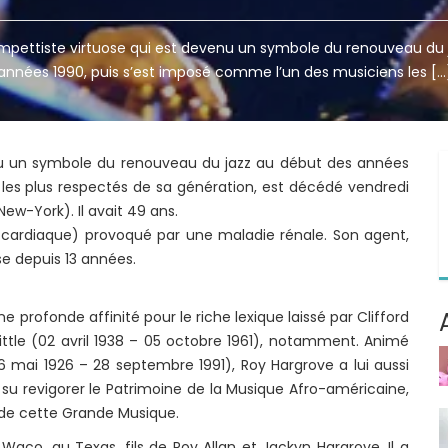
ompettiste virtuose qui est devenu un symbole du renouveau du 
années 1990, puis s’est imposé comme l’un des musiciens les […
enu un symbole du renouveau du jazz au début des années
les plus respectés de sa génération, est décédé vendredi
w-York). Il avait 49 ans.
t cardiaque) provoqué par une maladie rénale. Son agent,
yse depuis 13 années.
profonde affinité pour le riche lexique laissé par Clifford
ittle (02 avril 1938 – 05 octobre 1961), notamment. Animé
26 mai 1926 – 28 septembre 1991), Roy Hargrove a lui aussi
 su revigorer le Patrimoine de la Musique Afro-américaine,
n de cette Grande Musique.
aco, au Texas, fils de Roy Allan et Jackyn Hargrove. Il a