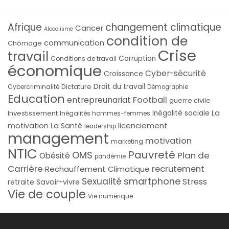
Afrique
changement climatique
Cancer
Alcoolisme
condition de
communication
Chômage
Crise
travail
Corruption
Conditions de travail
économique
Cyber-sécurité
Croissance
Droit du travail
Cybercriminalité
Dictature
Démographie
Education
Football
entrepreunariat
guerre civile
La
Investissement
Inégalité sociale
Inégalités hommes-femmes
licenciement
motivation
La Santé
leadership
management
motivation
marketing
NTIC
Pauvreté
OMS
Plan de
Obésité
pandémie
Carrière
recrutement
Rechauffement Climatique
smartphone
Sexualité
Stress
Savoir-vivre
retraite
Vie de couple
Vie numérique