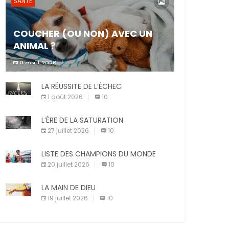
SANTÉ
COUCHER (OU NON) AVEC UN
ANIMAL ?
8 août 2026
Dormir ou non avec son animal de
LA RÉUSSITE DE L’ÉCHEC
compagnie est un sujet très controversé.
Les adeptes affirment que la présence de
1 août 2026
10
leur compagnon à quatre pattes les […]
L’ÈRE DE LA SATURATION
27 juillet 2026
10
LISTE DES CHAMPIONS DU MONDE
20 juillet 2026
10
LA MAIN DE DIEU
19 juillet 2026
10