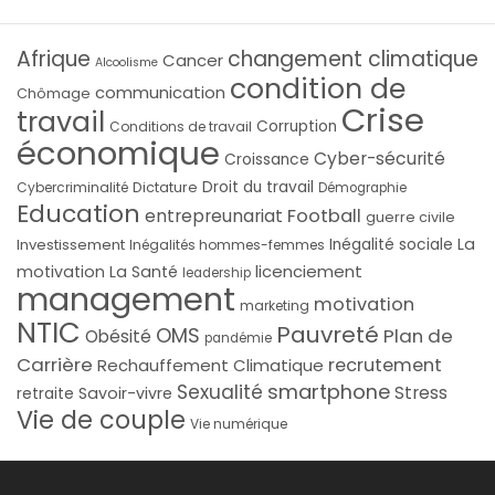
Afrique
changement climatique
Cancer
Alcoolisme
condition de
communication
Chômage
Crise
travail
Corruption
Conditions de travail
économique
Cyber-sécurité
Croissance
Droit du travail
Cybercriminalité
Dictature
Démographie
Education
Football
entrepreunariat
guerre civile
La
Investissement
Inégalité sociale
Inégalités hommes-femmes
licenciement
motivation
La Santé
leadership
management
motivation
marketing
NTIC
Pauvreté
OMS
Plan de
Obésité
pandémie
Carrière
recrutement
Rechauffement Climatique
smartphone
Sexualité
Stress
Savoir-vivre
retraite
Vie de couple
Vie numérique