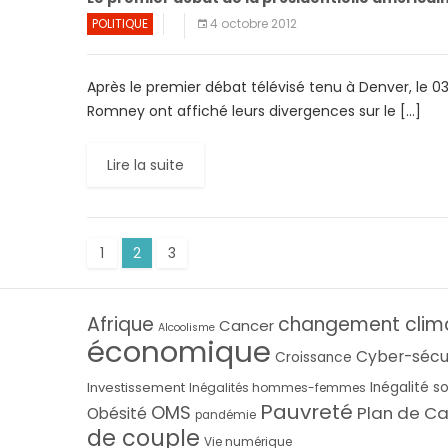
POLITIQUE
4 octobre 2012
Après le premier débat télévisé tenu à Denver, le 
Romney ont affiché leurs divergences sur le […]
Lire la suite
1
2
3
Afrique
changement clim
Cancer
Alcoolisme
économique
Cyber-sécu
Croissance
Investissement
Inégalité s
Inégalités hommes-femmes
Pauvreté
OMS
Plan de Ca
Obésité
pandémie
de couple
Vie numérique