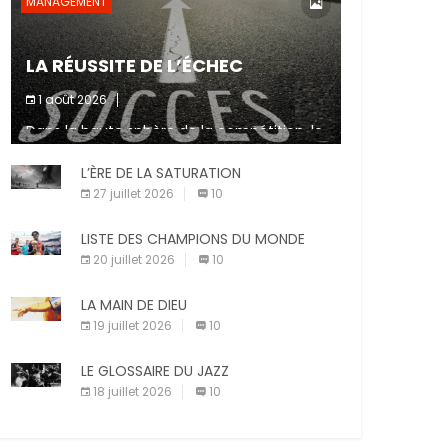
MANAGEMENT
LA RÉUSSITE DE L’ÉCHEC
1 août 2026
Dans la haute sphère de la compétition, le
fait de ne pas atteindre un objectif est un
signe d’incompétence et une source de
L’ÈRE DE LA SATURATION
sanctions diverses (avertissement, […]
27 juillet 2026
10
LISTE DES CHAMPIONS DU MONDE
20 juillet 2026
10
LA MAIN DE DIEU
19 juillet 2026
10
LE GLOSSAIRE DU JAZZ
18 juillet 2026
10