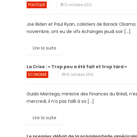
POLITIQUE
12 octobre 2012
Joe Biden et Paul Ryan, colistiers de Barack Obama 
novembre, ont eu de vifs échanges jeudi soir […]
Lire la suite
La Crise : « Trop peu a été fait et trop tard »
ECONOMIE
10 octobre 2012
Guido Mantega, ministre des Finances du Brésil, n’es
mercredi, il n’a pas failli à sa […]
Lire la suite
Le premier débat de la présidentielle américai