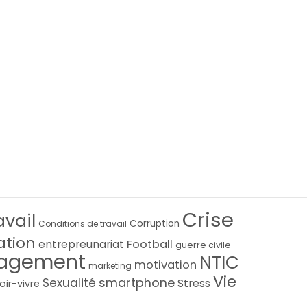
Crise
avail
Corruption
Conditions de travail
ation
Football
entrepreunariat
guerre civile
agement
NTIC
motivation
marketing
Vie
smartphone
Sexualité
Stress
oir-vivre