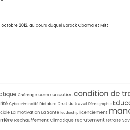
03 octobre 2012, au cours duquel Barack Obama et Mitt
condition de tr
atique
communication
Chômage
Educ
rité
Droit du travail
Cybercriminalité
Dictature
Démographie
man
licenciement
La motivation
La Santé
ociale
leadership
rrière
recrutement
Rechauffement Climatique
Sav
retraite