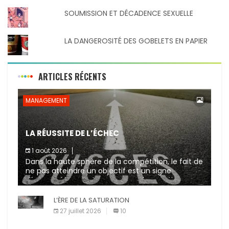
SOUMISSION ET DÉCADENCE SEXUELLE
LA DANGEROSITÉ DES GOBELETS EN PAPIER
ARTICLES RÉCENTS
MANAGEMENT
LA RÉUSSITE DE L’ÉCHEC
1 août 2026
Dans la haute sphère de la compétition, le fait de
ne pas atteindre un objectif est un signe
d’incompétence et une source de sanctions
diverses (avertissement, […]
L’ÈRE DE LA SATURATION
27 juillet 2026
10