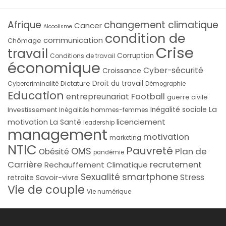
Afrique
changement climatique
Cancer
Alcoolisme
condition de
communication
Chômage
Crise
travail
Corruption
Conditions de travail
économique
Cyber-sécurité
Croissance
Droit du travail
Cybercriminalité
Dictature
Démographie
Education
Football
entrepreunariat
guerre civile
La
Investissement
Inégalité sociale
Inégalités hommes-femmes
licenciement
motivation
La Santé
leadership
management
motivation
marketing
NTIC
Pauvreté
OMS
Plan de
Obésité
pandémie
Carrière
recrutement
Rechauffement Climatique
smartphone
Sexualité
Stress
Savoir-vivre
retraite
Vie de couple
Vie numérique