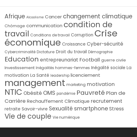
Afrique
changement climatique
Cancer
Alcoolisme
condition de
communication
Chômage
Crise
travail
Corruption
Conditions de travail
économique
Cyber-sécurité
Croissance
Droit du travail
Cybercriminalité
Dictature
Démographie
Education
Football
entrepreunariat
guerre civile
La
Investissement
Inégalité sociale
Inégalités hommes-femmes
licenciement
motivation
La Santé
leadership
management
motivation
marketing
NTIC
Pauvreté
OMS
Plan de
Obésité
pandémie
Carrière
recrutement
Rechauffement Climatique
smartphone
Sexualité
Stress
Savoir-vivre
retraite
Vie de couple
Vie numérique