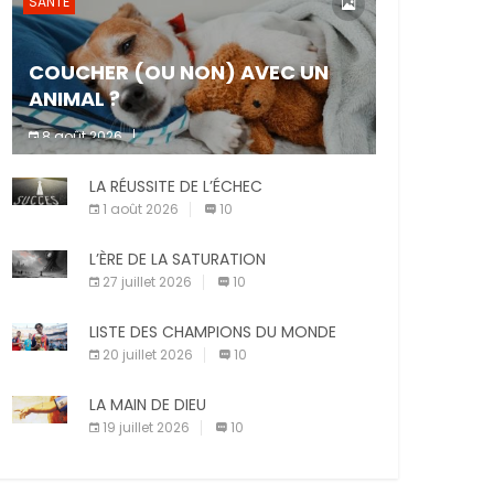
SANTÉ
COUCHER (OU NON) AVEC UN
ANIMAL ?
8 août 2026
Dormir ou non avec son animal de
LA RÉUSSITE DE L’ÉCHEC
compagnie est un sujet très controversé.
Les adeptes affirment que la présence de
1 août 2026
10
leur compagnon à quatre pattes les […]
L’ÈRE DE LA SATURATION
27 juillet 2026
10
LISTE DES CHAMPIONS DU MONDE
20 juillet 2026
10
LA MAIN DE DIEU
19 juillet 2026
10