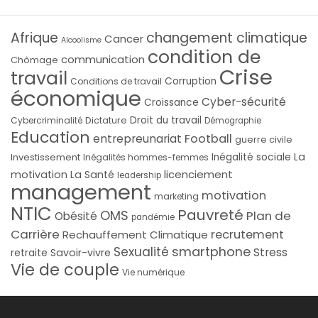
Afrique
changement climatique
Cancer
Alcoolisme
condition de
communication
Chômage
Crise
travail
Corruption
Conditions de travail
économique
Cyber-sécurité
Croissance
Droit du travail
Cybercriminalité
Dictature
Démographie
Education
Football
entrepreunariat
guerre civile
La
Investissement
Inégalité sociale
Inégalités hommes-femmes
licenciement
motivation
La Santé
leadership
management
motivation
marketing
NTIC
Pauvreté
OMS
Plan de
Obésité
pandémie
Carrière
recrutement
Rechauffement Climatique
smartphone
Sexualité
Stress
Savoir-vivre
retraite
Vie de couple
Vie numérique