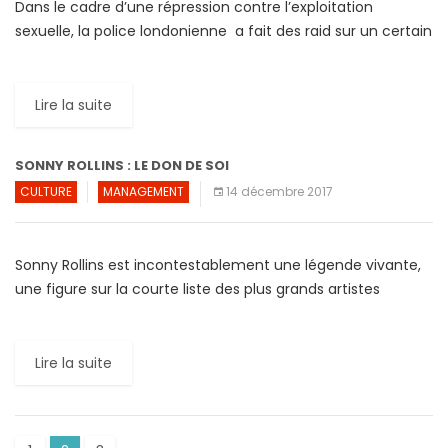
Dans le cadre d’une répression contre l’exploitation
sexuelle, la police londonienne a fait des raid sur un certain
nombre d’adresses bien fréquentées. Scotland Yard a
confirmé […]
Lire la suite
SONNY ROLLINS : LE DON DE SOI
CULTURE
MANAGEMENT
14 décembre 2017
Sonny Rollins est incontestablement une légende vivante,
une figure sur la courte liste des plus grands artistes
vivants. Son vaste répertoire, sa foisonnante intelligence,
sa profonde […]
Lire la suite