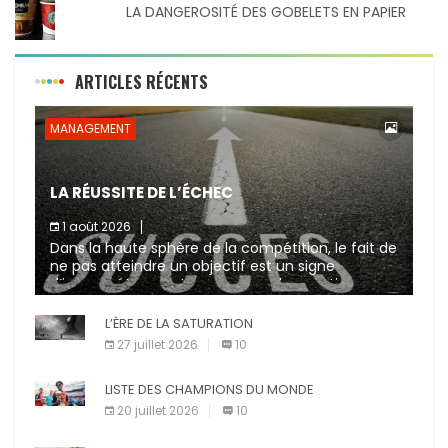
LA DANGEROSITÉ DES GOBELETS EN PAPIER
ARTICLES RÉCENTS
MANAGEMENT
LA RÉUSSITE DE L’ÉCHEC
1 août 2026
Dans la haute sphère de la compétition, le fait de
ne pas atteindre un objectif est un signe
d’incompétence et une source de sanctions
diverses (avertissement, […]
L’ÈRE DE LA SATURATION
27 juillet 2026
10
LISTE DES CHAMPIONS DU MONDE
20 juillet 2026
10