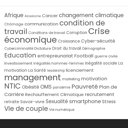
Afrique
changement climatique
Cancer
Alcoolisme
condition de
communication
Chômage
Crise
travail
Corruption
Conditions de travail
économique
Cyber-sécurité
Croissance
Droit du travail
Cybercriminalité
Dictature
Démographie
Education
Football
entrepreunariat
guerre civile
La
Investissement
Inégalité sociale
Inégalités hommes-femmes
licenciement
motivation
La Santé
leadership
management
motivation
marketing
NTIC
Pauvreté
OMS
Plan de
Obésité
pandémie
Carrière
recrutement
Rechauffement Climatique
smartphone
Sexualité
Stress
Savoir-vivre
retraite
Vie de couple
Vie numérique