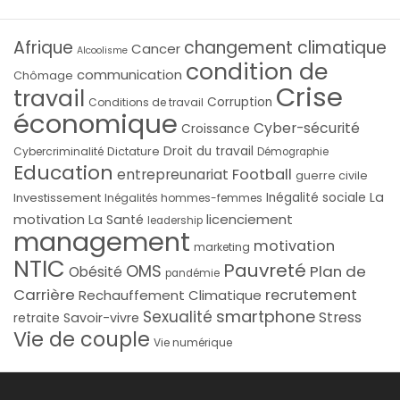
Afrique
changement climatique
Cancer
Alcoolisme
condition de
communication
Chômage
Crise
travail
Corruption
Conditions de travail
économique
Cyber-sécurité
Croissance
Droit du travail
Cybercriminalité
Dictature
Démographie
Education
Football
entrepreunariat
guerre civile
La
Investissement
Inégalité sociale
Inégalités hommes-femmes
licenciement
motivation
La Santé
leadership
management
motivation
marketing
NTIC
Pauvreté
OMS
Plan de
Obésité
pandémie
Carrière
recrutement
Rechauffement Climatique
smartphone
Sexualité
Stress
Savoir-vivre
retraite
Vie de couple
Vie numérique