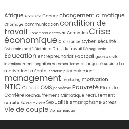
Afrique
changement climatique
Cancer
Alcoolisme
condition de
communication
Chômage
Crise
travail
Corruption
Conditions de travail
économique
Cyber-sécurité
Croissance
Droit du travail
Cybercriminalité
Dictature
Démographie
Education
Football
entrepreunariat
guerre civile
La
Investissement
Inégalité sociale
Inégalités hommes-femmes
licenciement
motivation
La Santé
leadership
management
motivation
marketing
NTIC
Pauvreté
OMS
Plan de
Obésité
pandémie
Carrière
recrutement
Rechauffement Climatique
smartphone
Sexualité
Stress
Savoir-vivre
retraite
Vie de couple
Vie numérique