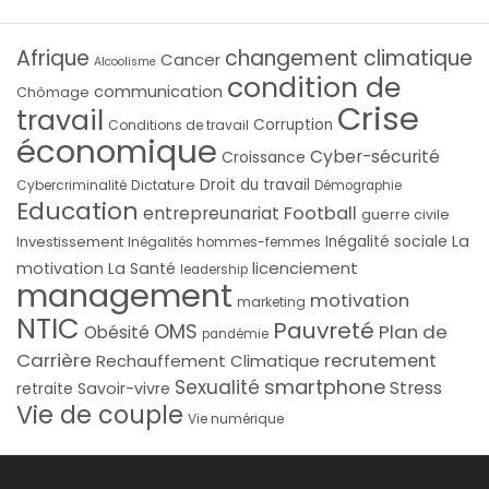
Afrique
changement climatique
Cancer
Alcoolisme
condition de
communication
Chômage
Crise
travail
Corruption
Conditions de travail
économique
Cyber-sécurité
Croissance
Droit du travail
Cybercriminalité
Dictature
Démographie
Education
Football
entrepreunariat
guerre civile
La
Investissement
Inégalité sociale
Inégalités hommes-femmes
licenciement
motivation
La Santé
leadership
management
motivation
marketing
NTIC
Pauvreté
OMS
Plan de
Obésité
pandémie
Carrière
recrutement
Rechauffement Climatique
smartphone
Sexualité
Stress
Savoir-vivre
retraite
Vie de couple
Vie numérique