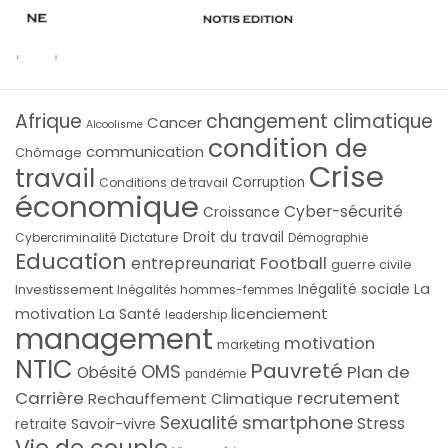
Afrique
changement climatique
Cancer
Alcoolisme
condition de
communication
Chômage
Crise
travail
Corruption
Conditions de travail
économique
Cyber-sécurité
Croissance
Droit du travail
Cybercriminalité
Dictature
Démographie
Education
Football
entrepreunariat
guerre civile
La
Investissement
Inégalité sociale
Inégalités hommes-femmes
licenciement
motivation
La Santé
leadership
management
motivation
marketing
NTIC
Pauvreté
OMS
Plan de
Obésité
pandémie
Carrière
recrutement
Rechauffement Climatique
smartphone
Sexualité
Stress
Savoir-vivre
retraite