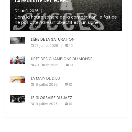
LA RÉUSSITE DE L’ÉCHEC
1 août 2026
Dans la haute sphère de la compétition, le fait de
ne pas atteindre un objectif est un signe
d’incompétence et une source de sanctions
diverses (avertissement, […]
L’ÈRE DE LA SATURATION
27 juillet 2026
10
LISTE DES CHAMPIONS DU MONDE
20 juillet 2026
10
LA MAIN DE DIEU
19 juillet 2026
10
LE GLOSSAIRE DU JAZZ
18 juillet 2026
10