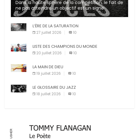
Dans la haute sphère de la compétition, le fait de
ne pas atteindre un objectif est un signe
d’incompétence et une source de sanctions
diverses (avertissement, […]
L’ÈRE DE LA SATURATION
27 juillet 2026
10
LISTE DES CHAMPIONS DU MONDE
20 juillet 2026
10
LA MAIN DE DIEU
19 juillet 2026
10
LE GLOSSAIRE DU JAZZ
18 juillet 2026
10