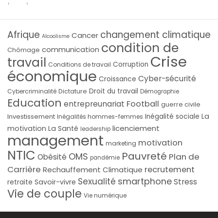
Afrique
changement climatique
Cancer
Alcoolisme
condition de
communication
Chômage
Crise
travail
Corruption
Conditions de travail
économique
Cyber-sécurité
Croissance
Droit du travail
Cybercriminalité
Dictature
Démographie
Education
Football
entrepreunariat
guerre civile
La
Investissement
Inégalité sociale
Inégalités hommes-femmes
licenciement
motivation
La Santé
leadership
management
motivation
marketing
NTIC
Pauvreté
OMS
Plan de
Obésité
pandémie
Carrière
recrutement
Rechauffement Climatique
smartphone
Sexualité
Stress
Savoir-vivre
retraite
Vie de couple
Vie numérique