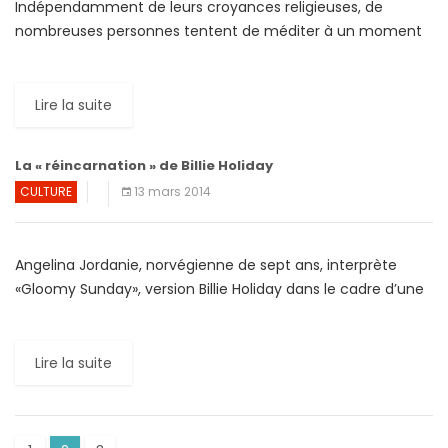
Indépendamment de leurs croyances religieuses, de
nombreuses personnes tentent de méditer à un moment
ou à un autre de leur vie. Ces pratiquants de la
« transcendance » […]
Lire la suite
La « réincarnation » de Billie Holiday
CULTURE
13 mars 2014
Angelina Jordanie, norvégienne de sept ans, interprète
«Gloomy Sunday», version Billie Holiday dans le cadre d’une
émission consacrée aux talents en herbe. Dans une
prestation immortalisée […]
Lire la suite