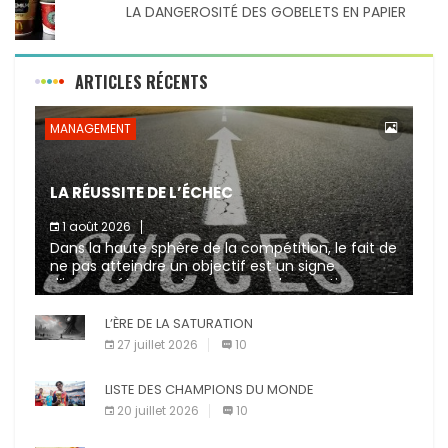
LA DANGEROSITÉ DES GOBELETS EN PAPIER
ARTICLES RÉCENTS
MANAGEMENT
LA RÉUSSITE DE L’ÉCHEC
1 août 2026
Dans la haute sphère de la compétition, le fait de
ne pas atteindre un objectif est un signe
d’incompétence et une source de sanctions
diverses (avertissement, […]
L’ÈRE DE LA SATURATION
27 juillet 2026
10
LISTE DES CHAMPIONS DU MONDE
20 juillet 2026
10