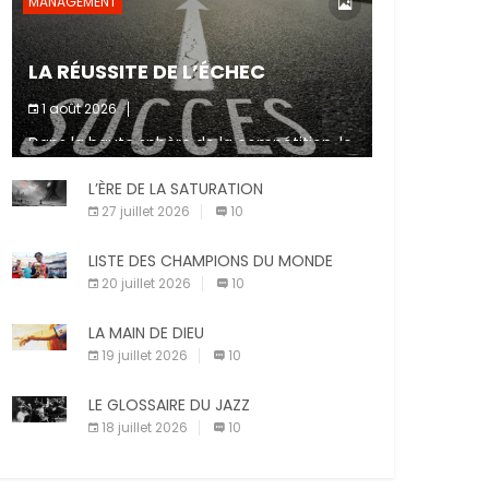
MANAGEMENT
LA RÉUSSITE DE L’ÉCHEC
1 août 2026
Dans la haute sphère de la compétition, le
fait de ne pas atteindre un objectif est un
signe d’incompétence et une source de
L’ÈRE DE LA SATURATION
sanctions diverses (avertissement, […]
27 juillet 2026
10
LISTE DES CHAMPIONS DU MONDE
20 juillet 2026
10
LA MAIN DE DIEU
19 juillet 2026
10
LE GLOSSAIRE DU JAZZ
18 juillet 2026
10