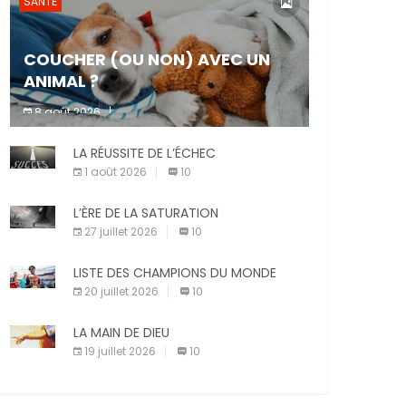
SANTÉ
COUCHER (OU NON) AVEC UN
ANIMAL ?
8 août 2026
Dormir ou non avec son animal de
LA RÉUSSITE DE L’ÉCHEC
compagnie est un sujet très controversé.
Les adeptes affirment que la présence de
1 août 2026
10
leur compagnon à quatre pattes les […]
L’ÈRE DE LA SATURATION
27 juillet 2026
10
LISTE DES CHAMPIONS DU MONDE
20 juillet 2026
10
LA MAIN DE DIEU
19 juillet 2026
10