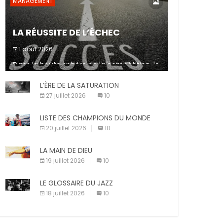
MANAGEMENT
LA RÉUSSITE DE L’ÉCHEC
1 août 2026
Dans la haute sphère de la compétition, le
fait de ne pas atteindre un objectif est un
signe d’incompétence et une source de
L’ÈRE DE LA SATURATION
sanctions diverses (avertissement, […]
27 juillet 2026
10
LISTE DES CHAMPIONS DU MONDE
20 juillet 2026
10
LA MAIN DE DIEU
19 juillet 2026
10
LE GLOSSAIRE DU JAZZ
18 juillet 2026
10