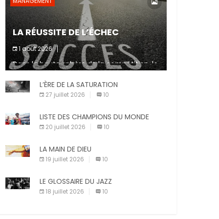
MANAGEMENT
LA RÉUSSITE DE L’ÉCHEC
1 août 2026
Dans la haute sphère de la compétition, le
fait de ne pas atteindre un objectif est un
signe d’incompétence et une source de
L’ÈRE DE LA SATURATION
sanctions diverses (avertissement, […]
27 juillet 2026
10
LISTE DES CHAMPIONS DU MONDE
20 juillet 2026
10
LA MAIN DE DIEU
19 juillet 2026
10
LE GLOSSAIRE DU JAZZ
18 juillet 2026
10