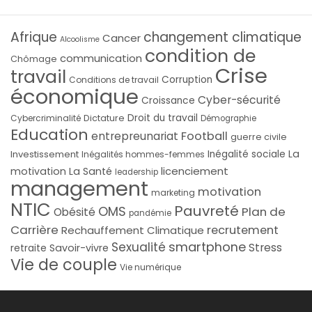
Afrique
changement climatique
Cancer
Alcoolisme
condition de
communication
Chômage
Crise
travail
Corruption
Conditions de travail
économique
Cyber-sécurité
Croissance
Droit du travail
Cybercriminalité
Dictature
Démographie
Education
Football
entrepreunariat
guerre civile
La
Investissement
Inégalité sociale
Inégalités hommes-femmes
licenciement
motivation
La Santé
leadership
management
motivation
marketing
NTIC
Pauvreté
OMS
Plan de
Obésité
pandémie
Carrière
recrutement
Rechauffement Climatique
smartphone
Sexualité
Stress
Savoir-vivre
retraite
Vie de couple
Vie numérique