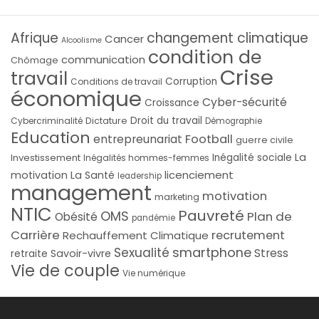
Afrique
changement climatique
Cancer
Alcoolisme
condition de
communication
Chômage
Crise
travail
Corruption
Conditions de travail
économique
Cyber-sécurité
Croissance
Droit du travail
Cybercriminalité
Dictature
Démographie
Education
Football
entrepreunariat
guerre civile
La
Investissement
Inégalité sociale
Inégalités hommes-femmes
licenciement
motivation
La Santé
leadership
management
motivation
marketing
NTIC
Pauvreté
OMS
Plan de
Obésité
pandémie
Carrière
recrutement
Rechauffement Climatique
smartphone
Sexualité
Stress
Savoir-vivre
retraite
Vie de couple
Vie numérique