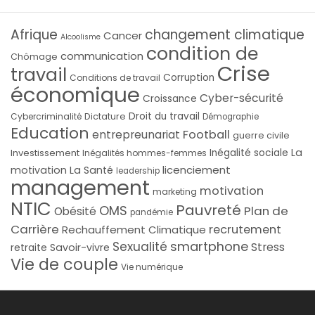
Afrique
changement climatique
Cancer
Alcoolisme
condition de
communication
Chômage
Crise
travail
Corruption
Conditions de travail
économique
Cyber-sécurité
Croissance
Droit du travail
Cybercriminalité
Dictature
Démographie
Education
Football
entrepreunariat
guerre civile
La
Investissement
Inégalité sociale
Inégalités hommes-femmes
licenciement
motivation
La Santé
leadership
management
motivation
marketing
NTIC
Pauvreté
OMS
Plan de
Obésité
pandémie
Carrière
recrutement
Rechauffement Climatique
smartphone
Sexualité
Stress
Savoir-vivre
retraite
Vie de couple
Vie numérique