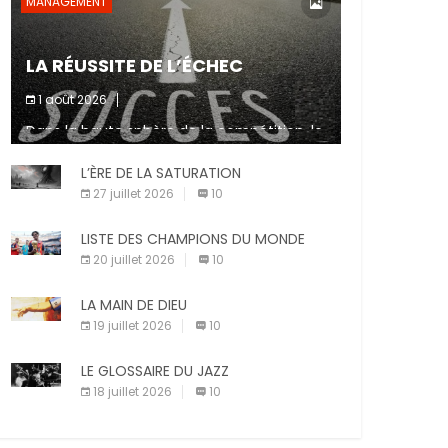
MANAGEMENT
LA RÉUSSITE DE L’ÉCHEC
1 août 2026
Dans la haute sphère de la compétition, le
fait de ne pas atteindre un objectif est un
signe d’incompétence et une source de
L’ÈRE DE LA SATURATION
sanctions diverses (avertissement, […]
27 juillet 2026
10
LISTE DES CHAMPIONS DU MONDE
20 juillet 2026
10
LA MAIN DE DIEU
19 juillet 2026
10
LE GLOSSAIRE DU JAZZ
18 juillet 2026
10