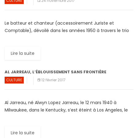
CULTURE
24 novembre 2017
Le batteur et chanteur (accessoirement Juriste et
Comptable), dévoilé dans les années 1950 à travers le trio
vocal « Lambert, Hendricks & Ross », Jon Hendricks est mort
[…]
Lire la suite
AL JARREAU, L’ÉBLOUISSEMENT SANS FRONTIÈRE
CULTURE
12 février 2017
Al Jarreau, né Alwyn Lopez Jarreau, le 12 mars 1940 à
Milwaukee, dans le Kentucky, s’est éteint à Los Angeles, le
dimanche 12 février 2017. Al […]
Lire la suite