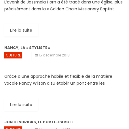
L’avenir de Jazzmeia Horn a été tracé dans une église, plus
précisément dans la « Golden Chain Missionary Baptist
Church » (GCMBC), au sud-est de la ville de […]
Lire la suite
NANCY, LA « STYLISTE »
CULTURE
15 décembre 2018
Grâce à une approche habile et flexible de la matière
vocale Nancy Wilson a su établir un pont entre les
chanteurs de Jazz des années 1950 […]
Lire la suite
JON HENDRICKS, LE PORTE-PAROLE