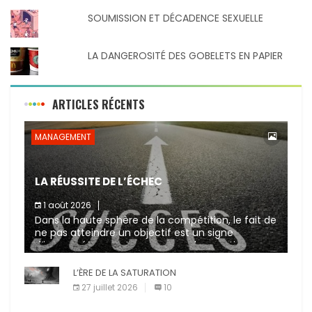
SOUMISSION ET DÉCADENCE SEXUELLE
LA DANGEROSITÉ DES GOBELETS EN PAPIER
ARTICLES RÉCENTS
MANAGEMENT
LA RÉUSSITE DE L’ÉCHEC
1 août 2026
Dans la haute sphère de la compétition, le fait de
ne pas atteindre un objectif est un signe
d’incompétence et une source de sanctions
diverses (avertissement, […]
L’ÈRE DE LA SATURATION
27 juillet 2026
10