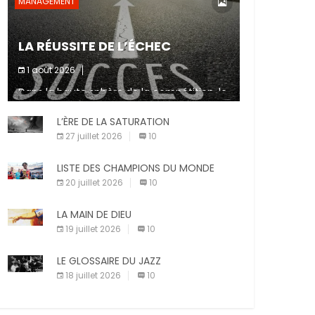
MANAGEMENT
LA RÉUSSITE DE L’ÉCHEC
1 août 2026
Dans la haute sphère de la compétition, le
fait de ne pas atteindre un objectif est un
signe d’incompétence et une source de
L’ÈRE DE LA SATURATION
sanctions diverses (avertissement, […]
27 juillet 2026
10
LISTE DES CHAMPIONS DU MONDE
20 juillet 2026
10
LA MAIN DE DIEU
19 juillet 2026
10
LE GLOSSAIRE DU JAZZ
18 juillet 2026
10