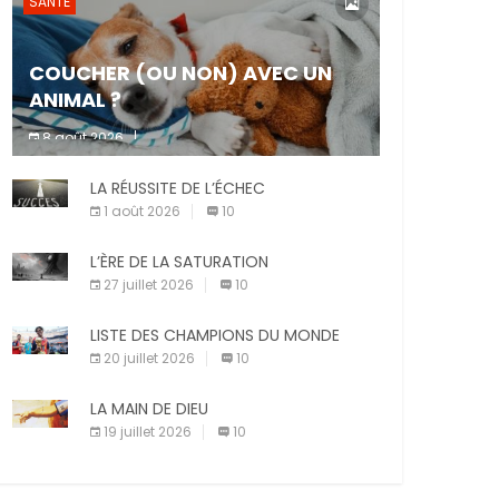
SANTÉ
COUCHER (OU NON) AVEC UN
ANIMAL ?
8 août 2026
Dormir ou non avec son animal de
LA RÉUSSITE DE L’ÉCHEC
compagnie est un sujet très controversé.
Les adeptes affirment que la présence de
1 août 2026
10
leur compagnon à quatre pattes les […]
L’ÈRE DE LA SATURATION
27 juillet 2026
10
LISTE DES CHAMPIONS DU MONDE
20 juillet 2026
10
LA MAIN DE DIEU
19 juillet 2026
10