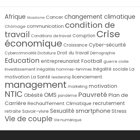
Afrique
changement climatique
Cancer
Alcoolisme
condition de
communication
Chômage
Crise
travail
Corruption
Conditions de travail
économique
Cyber-sécurité
Croissance
Droit du travail
Cybercriminalité
Dictature
Démographie
Education
Football
entrepreunariat
guerre civile
La
Investissement
Inégalité sociale
Inégalités hommes-femmes
licenciement
motivation
La Santé
leadership
management
motivation
marketing
NTIC
Pauvreté
OMS
Plan de
Obésité
pandémie
Carrière
recrutement
Rechauffement Climatique
smartphone
Sexualité
Stress
Savoir-vivre
retraite
Vie de couple
Vie numérique