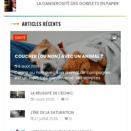
LA DANGEROSITÉ DES GOBELETS EN PAPIER
ARTICLES RÉCENTS
SANTÉ
COUCHER (OU NON) AVEC UN ANIMAL ?
8 août 2026
Dormir ou non avec son animal de compagnie
est un sujet très controversé. Les adeptes
affirment que la présence de leur compagnon à
quatre pattes les […]
LA RÉUSSITE DE L’ÉCHEC
1 août 2026
10
L’ÈRE DE LA SATURATION
27 juillet 2026
10