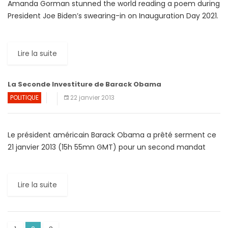
Amanda Gorman stunned the world reading a poem during
President Joe Biden’s swearing-in on Inauguration Day 2021.
Taking to the stage in front of the US Capitol […]
Lire la suite
La Seconde Investiture de Barack Obama
POLITIQUE
22 janvier 2013
Le président américain Barack Obama a prêté serment ce
21 janvier 2013 (15h 55mn GMT) pour un second mandat
face à des centaines de milliers de […]
Lire la suite