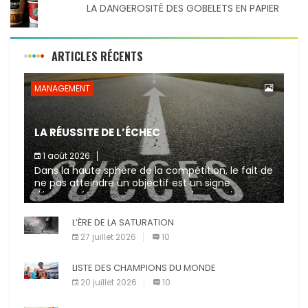
LA DANGEROSITÉ DES GOBELETS EN PAPIER
ARTICLES RÉCENTS
MANAGEMENT
LA RÉUSSITE DE L’ÉCHEC
1 août 2026
Dans la haute sphère de la compétition, le fait de
ne pas atteindre un objectif est un signe
d’incompétence et une source de sanctions
diverses (avertissement, […]
L’ÈRE DE LA SATURATION
27 juillet 2026
10
LISTE DES CHAMPIONS DU MONDE
20 juillet 2026
10