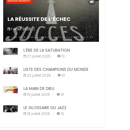
MANAGEMENT
LA RÉUSSITE DE L’ÉCHEC
1 août 2026
Dans la haute sphère de la compétition, le
fait de ne pas atteindre un objectif est un
signe d’incompétence et une source de
L’ÈRE DE LA SATURATION
sanctions diverses (avertissement, […]
27 juillet 2026
10
LISTE DES CHAMPIONS DU MONDE
20 juillet 2026
10
LA MAIN DE DIEU
19 juillet 2026
10
LE GLOSSAIRE DU JAZZ
18 juillet 2026
10