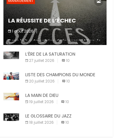
MANAGEMENT
LA RÉUSSITE DE L’ÉCHEC
1 août 2026
Dans la haute sphère de la compétition, le
fait de ne pas atteindre un objectif est un
signe d’incompétence et une source de
L’ÈRE DE LA SATURATION
sanctions diverses (avertissement, […]
27 juillet 2026
10
LISTE DES CHAMPIONS DU MONDE
20 juillet 2026
10
LA MAIN DE DIEU
19 juillet 2026
10
LE GLOSSAIRE DU JAZZ
18 juillet 2026
10