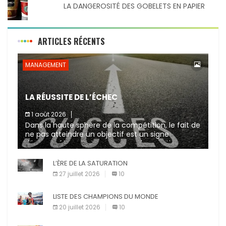
LA DANGEROSITÉ DES GOBELETS EN PAPIER
ARTICLES RÉCENTS
MANAGEMENT
LA RÉUSSITE DE L’ÉCHEC
1 août 2026
Dans la haute sphère de la compétition, le fait de
ne pas atteindre un objectif est un signe
d’incompétence et une source de sanctions
diverses (avertissement, […]
L’ÈRE DE LA SATURATION
27 juillet 2026
10
LISTE DES CHAMPIONS DU MONDE
20 juillet 2026
10