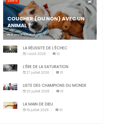
SANTÉ
COUCHER (OU NON) AVEC UN
ANIMAL ?
8 août 2026
Dormir ou non avec son animal de
LA RÉUSSITE DE L’ÉCHEC
compagnie est un sujet très controversé.
Les adeptes affirment que la présence de
1 août 2026
10
leur compagnon à quatre pattes les […]
L’ÈRE DE LA SATURATION
27 juillet 2026
10
LISTE DES CHAMPIONS DU MONDE
20 juillet 2026
10
LA MAIN DE DIEU
19 juillet 2026
10