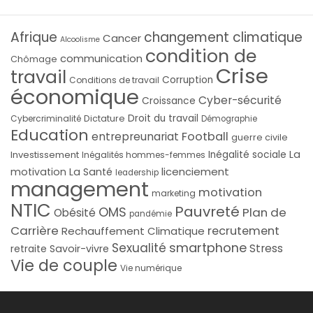
Afrique
changement climatique
Cancer
Alcoolisme
condition de
communication
Chômage
Crise
travail
Corruption
Conditions de travail
économique
Cyber-sécurité
Croissance
Droit du travail
Cybercriminalité
Dictature
Démographie
Education
Football
entrepreunariat
guerre civile
La
Investissement
Inégalité sociale
Inégalités hommes-femmes
licenciement
motivation
La Santé
leadership
management
motivation
marketing
NTIC
Pauvreté
OMS
Plan de
Obésité
pandémie
Carrière
recrutement
Rechauffement Climatique
smartphone
Sexualité
Stress
Savoir-vivre
retraite
Vie de couple
Vie numérique