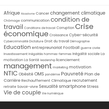
Afrique
changement climatique
Cancer
Alcoolisme
condition de
communication
Chômage
Crise
travail
Corruption
Conditions de travail
économique
Cyber-sécurité
Croissance
Droit du travail
Cybercriminalité
Dictature
Démographie
Education
Football
entrepreunariat
guerre civile
La
Investissement
Inégalité sociale
Inégalités hommes-femmes
licenciement
motivation
La Santé
leadership
management
motivation
marketing
NTIC
Pauvreté
OMS
Plan de
Obésité
pandémie
Carrière
recrutement
Rechauffement Climatique
smartphone
Sexualité
Stress
Savoir-vivre
retraite
Vie de couple
Vie numérique