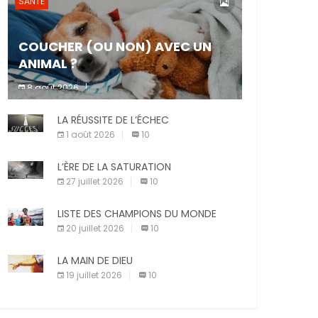
SANTÉ
COUCHER (OU NON) AVEC UN
ANIMAL ?
8 août 2026
Dormir ou non avec son animal de
LA RÉUSSITE DE L’ÉCHEC
compagnie est un sujet très controversé.
Les adeptes affirment que la présence de
1 août 2026
10
leur compagnon à quatre pattes les […]
L’ÈRE DE LA SATURATION
27 juillet 2026
10
LISTE DES CHAMPIONS DU MONDE
20 juillet 2026
10
LA MAIN DE DIEU
19 juillet 2026
10