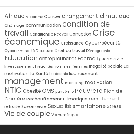
Afrique
changement climatique
Cancer
Alcoolisme
condition de
communication
Chômage
Crise
travail
Corruption
Conditions de travail
économique
Cyber-sécurité
Croissance
Droit du travail
Cybercriminalité
Dictature
Démographie
Education
Football
entrepreunariat
guerre civile
La
Investissement
Inégalité sociale
Inégalités hommes-femmes
licenciement
motivation
La Santé
leadership
management
motivation
marketing
NTIC
Pauvreté
OMS
Plan de
Obésité
pandémie
Carrière
recrutement
Rechauffement Climatique
smartphone
Sexualité
Stress
Savoir-vivre
retraite
Vie de couple
Vie numérique