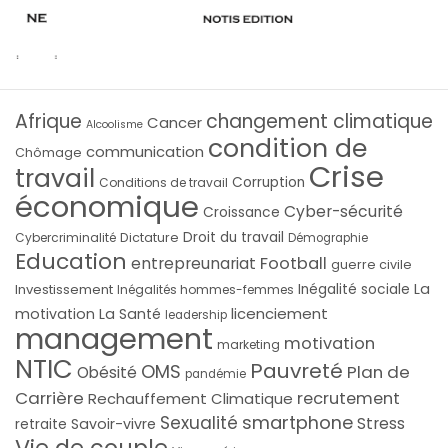
Afrique
changement climatique
Cancer
Alcoolisme
condition de
communication
Chômage
Crise
travail
Corruption
Conditions de travail
économique
Cyber-sécurité
Croissance
Droit du travail
Cybercriminalité
Dictature
Démographie
Education
Football
entrepreunariat
guerre civile
La
Investissement
Inégalité sociale
Inégalités hommes-femmes
licenciement
motivation
La Santé
leadership
management
motivation
marketing
NTIC
Pauvreté
OMS
Plan de
Obésité
pandémie
Carrière
recrutement
Rechauffement Climatique
smartphone
Sexualité
Stress
Savoir-vivre
retraite