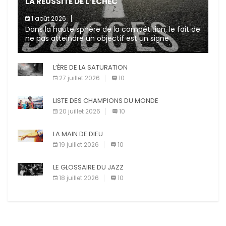
LA RÉUSSITE DE L’ÉCHEC
1 août 2026
Dans la haute sphère de la compétition, le fait de
ne pas atteindre un objectif est un signe
d’incompétence et une source de sanctions
diverses (avertissement, […]
L’ÈRE DE LA SATURATION
27 juillet 2026
10
LISTE DES CHAMPIONS DU MONDE
20 juillet 2026
10
LA MAIN DE DIEU
19 juillet 2026
10
LE GLOSSAIRE DU JAZZ
18 juillet 2026
10