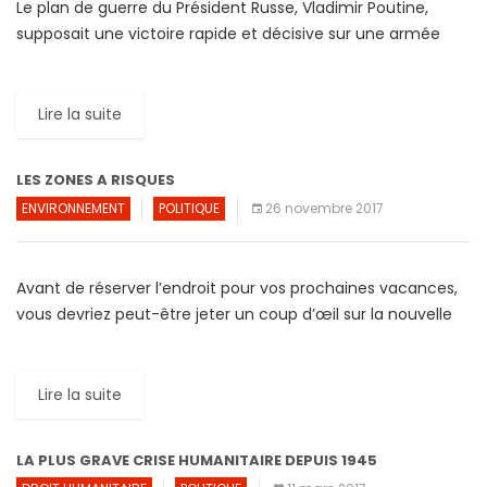
Le plan de guerre du Président Russe, Vladimir Poutine,
supposait une victoire rapide et décisive sur une armée
Ukrainienne jugée inférieure aussi bien en armes qu’en […]
Lire la suite
LES ZONES A RISQUES
ENVIRONNEMENT
POLITIQUE
26 novembre 2017
Avant de réserver l’endroit pour vos prochaines vacances,
vous devriez peut-être jeter un coup d’œil sur la nouvelle
«Carte des risques liés aux voyages». Cette carte […]
Lire la suite
LA PLUS GRAVE CRISE HUMANITAIRE DEPUIS 1945