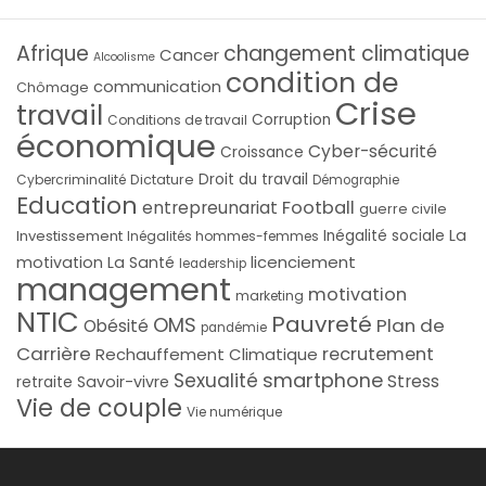
Afrique
changement climatique
Cancer
Alcoolisme
condition de
communication
Chômage
Crise
travail
Corruption
Conditions de travail
économique
Cyber-sécurité
Croissance
Droit du travail
Cybercriminalité
Dictature
Démographie
Education
Football
entrepreunariat
guerre civile
La
Investissement
Inégalité sociale
Inégalités hommes-femmes
licenciement
motivation
La Santé
leadership
management
motivation
marketing
NTIC
Pauvreté
OMS
Plan de
Obésité
pandémie
Carrière
recrutement
Rechauffement Climatique
smartphone
Sexualité
Stress
Savoir-vivre
retraite
Vie de couple
Vie numérique