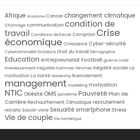
Afrique
changement climatique
Cancer
Alcoolisme
condition de
communication
Chômage
Crise
travail
Corruption
Conditions de travail
économique
Cyber-sécurité
Croissance
Droit du travail
Cybercriminalité
Dictature
Démographie
Education
Football
entrepreunariat
guerre civile
La
Investissement
Inégalité sociale
Inégalités hommes-femmes
licenciement
motivation
La Santé
leadership
management
motivation
marketing
NTIC
Pauvreté
OMS
Plan de
Obésité
pandémie
Carrière
recrutement
Rechauffement Climatique
smartphone
Sexualité
Stress
Savoir-vivre
retraite
Vie de couple
Vie numérique