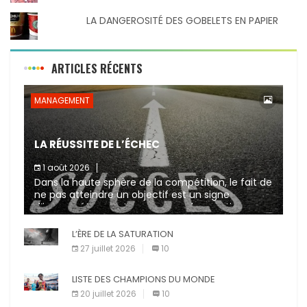
LA DANGEROSITÉ DES GOBELETS EN PAPIER
ARTICLES RÉCENTS
MANAGEMENT
LA RÉUSSITE DE L’ÉCHEC
1 août 2026
Dans la haute sphère de la compétition, le fait de
ne pas atteindre un objectif est un signe
d’incompétence et une source de sanctions
diverses (avertissement, […]
L’ÈRE DE LA SATURATION
27 juillet 2026
10
LISTE DES CHAMPIONS DU MONDE
20 juillet 2026
10