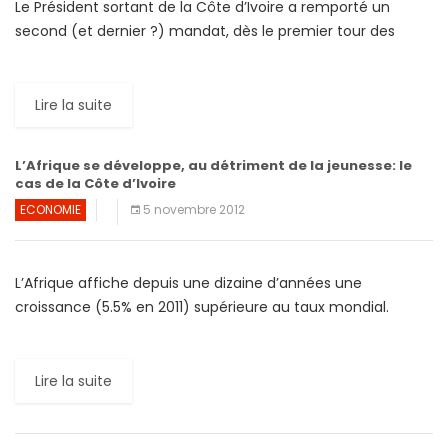
Le Président sortant de la Côte d’Ivoire a remporté un
second (et dernier ?) mandat, dès le premier tour des
élections présidentielles. Alassane Dramane Ouattara a
ainsi […]
Lire la suite
L’Afrique se développe, au détriment de la jeunesse: le
cas de la Côte d’Ivoire
ECONOMIE
5 novembre 2012
L’Afrique affiche depuis une dizaine d’années une
croissance (5.5% en 2011) supérieure au taux mondial.
Cependant, une forte croissance ne suffit pas à garantir
un emploi […]
Lire la suite