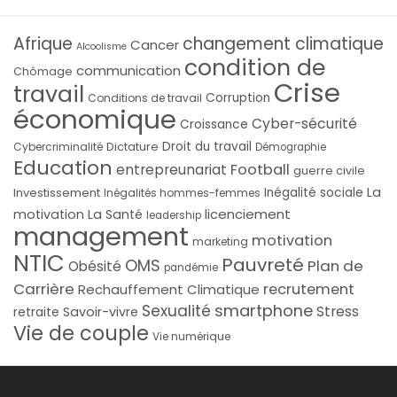
Afrique
changement climatique
Cancer
Alcoolisme
condition de
communication
Chômage
Crise
travail
Corruption
Conditions de travail
économique
Cyber-sécurité
Croissance
Droit du travail
Cybercriminalité
Dictature
Démographie
Education
Football
entrepreunariat
guerre civile
La
Investissement
Inégalité sociale
Inégalités hommes-femmes
licenciement
motivation
La Santé
leadership
management
motivation
marketing
NTIC
Pauvreté
OMS
Plan de
Obésité
pandémie
Carrière
recrutement
Rechauffement Climatique
smartphone
Sexualité
Stress
Savoir-vivre
retraite
Vie de couple
Vie numérique