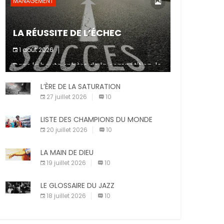
MANAGEMENT
LA RÉUSSITE DE L’ÉCHEC
1 août 2026
Dans la haute sphère de la compétition, le
fait de ne pas atteindre un objectif est un
signe d’incompétence et une source de
L’ÈRE DE LA SATURATION
sanctions diverses (avertissement, […]
27 juillet 2026
10
LISTE DES CHAMPIONS DU MONDE
20 juillet 2026
10
LA MAIN DE DIEU
19 juillet 2026
10
LE GLOSSAIRE DU JAZZ
18 juillet 2026
10