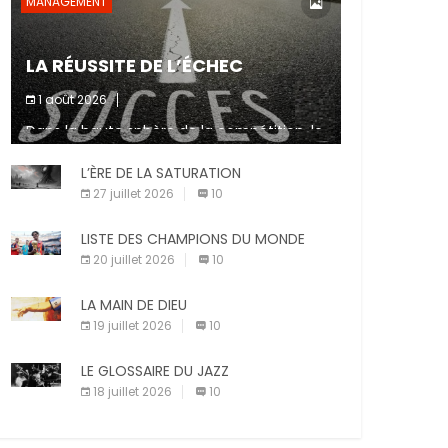
MANAGEMENT
LA RÉUSSITE DE L’ÉCHEC
1 août 2026
Dans la haute sphère de la compétition, le
fait de ne pas atteindre un objectif est un
signe d’incompétence et une source de
L’ÈRE DE LA SATURATION
sanctions diverses (avertissement, […]
27 juillet 2026
10
LISTE DES CHAMPIONS DU MONDE
20 juillet 2026
10
LA MAIN DE DIEU
19 juillet 2026
10
LE GLOSSAIRE DU JAZZ
18 juillet 2026
10