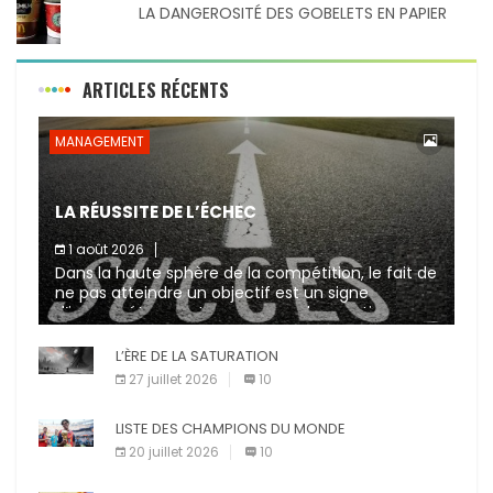
LA DANGEROSITÉ DES GOBELETS EN PAPIER
ARTICLES RÉCENTS
MANAGEMENT
LA RÉUSSITE DE L’ÉCHEC
1 août 2026
Dans la haute sphère de la compétition, le fait de
ne pas atteindre un objectif est un signe
d’incompétence et une source de sanctions
diverses (avertissement, […]
L’ÈRE DE LA SATURATION
27 juillet 2026
10
LISTE DES CHAMPIONS DU MONDE
20 juillet 2026
10