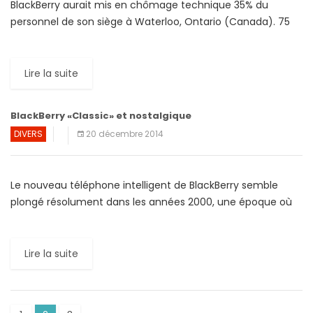
BlackBerry aurait mis en chômage technique 35% du
personnel de son siège à Waterloo, Ontario (Canada). 75
employés affectés à son unité de Sunrise, en Floride […]
Lire la suite
BlackBerry «Classic» et nostalgique
DIVERS
20 décembre 2014
Le nouveau téléphone intelligent de BlackBerry semble
plongé résolument dans les années 2000, une époque où
on se l’attachait et se l’arrachait. Le clavier physique, le […]
Lire la suite