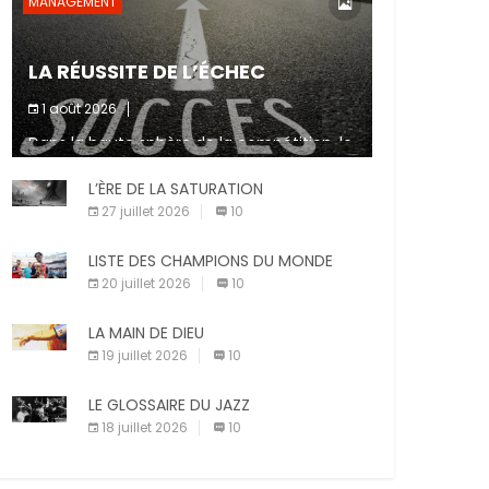
MANAGEMENT
LA RÉUSSITE DE L’ÉCHEC
1 août 2026
Dans la haute sphère de la compétition, le
fait de ne pas atteindre un objectif est un
signe d’incompétence et une source de
L’ÈRE DE LA SATURATION
sanctions diverses (avertissement, […]
27 juillet 2026
10
LISTE DES CHAMPIONS DU MONDE
20 juillet 2026
10
LA MAIN DE DIEU
19 juillet 2026
10
LE GLOSSAIRE DU JAZZ
18 juillet 2026
10